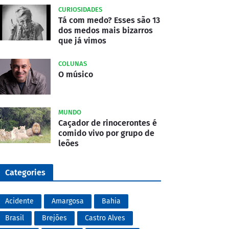
CURIOSIDADES
Tá com medo? Esses são 13
dos medos mais bizarros
que já vimos
COLUNAS
O músico
MUNDO
Caçador de rinocerontes é
comido vivo por grupo de
leões
Categories
Acidente
Amargosa
Bahia
Brasil
Brejões
Castro Alves