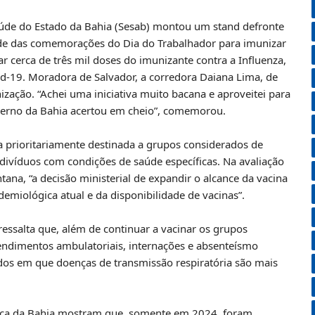
Saúde do Estado da Bahia (Sesab) montou um stand defronte
tude das comemorações do Dia do Trabalhador para imunizar
ar cerca de três mil doses do imunizante contra a Influenza,
id-19. Moradora de Salvador, a corredora Daiana Lima, de
zação. “Achei uma iniciativa muito bacana e aproveitei para
verno da Bahia acertou em cheio”, comemorou.
ra prioritariamente destinada a grupos considerados de
ndivíduos com condições de saúde específicas. Na avaliação
tana, “a decisão ministerial de expandir o alcance da vacina
demiológica atual e da disponibilidade de vacinas”.
ressalta que, além de continuar a vacinar os grupos
atendimentos ambulatoriais, internações e absenteísmo
dos em que doenças de transmissão respiratória são mais
ógica da Bahia mostram que, somente em 2024, foram