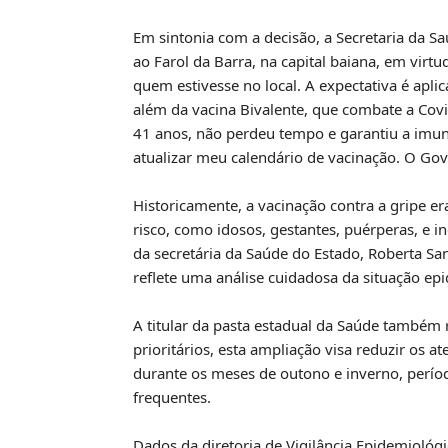
Em sintonia com a decisão, a Secretaria da 
ao Farol da Barra, na capital baiana, em vir
quem estivesse no local. A expectativa é aplic
além da vacina Bivalente, que combate a Cov
41 anos, não perdeu tempo e garantiu a imuni
atualizar meu calendário de vacinação. O Go
Historicamente, a vacinação contra a gripe e
risco, como idosos, gestantes, puérperas, e i
da secretária da Saúde do Estado, Roberta San
reflete uma análise cuidadosa da situação epi
A titular da pasta estadual da Saúde também 
prioritários, esta ampliação visa reduzir os 
durante os meses de outono e inverno, perío
frequentes.
Dados da diretoria de Vigilância Epidemiol