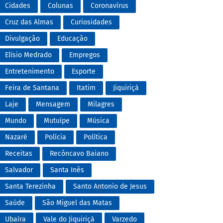
Cidades
Colunas
Coronavírus
Cruz das Almas
Curiosidades
Divulgação
Educação
Elísio Medrado
Empregos
Entretenimento
Esporte
Feira de Santana
Itatim
Jiquiriçá
Laje
Mensagem
Milagres
Mundo
Mutuípe
Música
Nazaré
Polícia
Política
Receitas
Recôncavo Baiano
Salvador
Santa Inês
Santa Terezinha
Santo Antonio de Jesus
Saúde
São Miguel das Matas
Ubaíra
Vale do Jiquiriçá
Varzedo