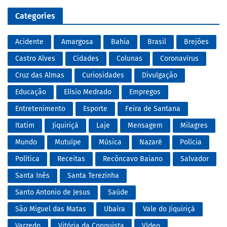
Categories
Acidente
Amargosa
Bahia
Brasil
Brejões
Castro Alves
Cidades
Colunas
Coronavírus
Cruz das Almas
Curiosidades
Divulgação
Educação
Elísio Medrado
Empregos
Entretenimento
Esporte
Feira de Santana
Itatim
Jiquiriçá
Laje
Mensagem
Milagres
Mundo
Mutuípe
Música
Nazaré
Polícia
Política
Receitas
Recôncavo Baiano
Salvador
Santa Inês
Santa Terezinha
Santo Antonio de Jesus
Saúde
São Miguel das Matas
Ubaíra
Vale do Jiquiriçá
Varzedo
Vitória da Conquista
Vídeo