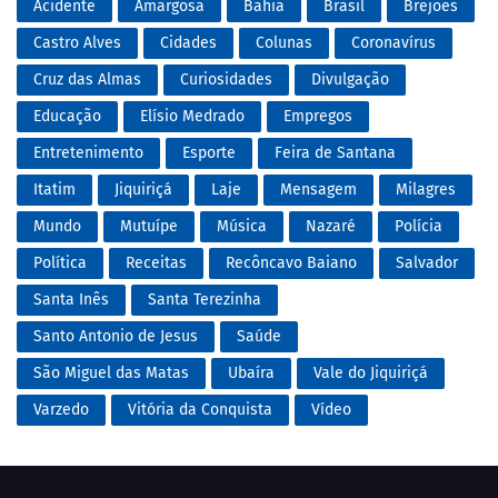
Acidente
Amargosa
Bahia
Brasil
Brejões
Castro Alves
Cidades
Colunas
Coronavírus
Cruz das Almas
Curiosidades
Divulgação
Educação
Elísio Medrado
Empregos
Entretenimento
Esporte
Feira de Santana
Itatim
Jiquiriçá
Laje
Mensagem
Milagres
Mundo
Mutuípe
Música
Nazaré
Polícia
Política
Receitas
Recôncavo Baiano
Salvador
Santa Inês
Santa Terezinha
Santo Antonio de Jesus
Saúde
São Miguel das Matas
Ubaíra
Vale do Jiquiriçá
Varzedo
Vitória da Conquista
Vídeo