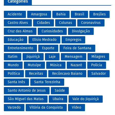
Categories
Acidente
Amargosa
Bahia
Brasil
Brejões
Castro Alves
Cidades
Colunas
Coronavírus
Cruz das Almas
Curiosidades
Divulgação
Educação
Elísio Medrado
Empregos
Entretenimento
Esporte
Feira de Santana
Itatim
Jiquiriçá
Laje
Mensagem
Milagres
Mundo
Mutuípe
Música
Nazaré
Polícia
Política
Receitas
Recôncavo Baiano
Salvador
Santa Inês
Santa Terezinha
Santo Antonio de Jesus
Saúde
São Miguel das Matas
Ubaíra
Vale do Jiquiriçá
Varzedo
Vitória da Conquista
Vídeo