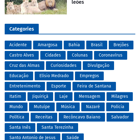
leões
Categories
Acidente
Amargosa
Bahia
Brasil
Brejões
Castro Alves
Cidades
Colunas
Coronavírus
Cruz das Almas
Curiosidades
Divulgação
Educação
Elísio Medrado
Empregos
Entretenimento
Esporte
Feira de Santana
Itatim
Jiquiriçá
Laje
Mensagem
Milagres
Mundo
Mutuípe
Música
Nazaré
Polícia
Política
Receitas
Recôncavo Baiano
Salvador
Santa Inês
Santa Terezinha
Santo Antonio de Jesus
Saúde