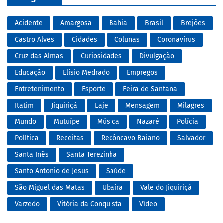
Acidente
Amargosa
Bahia
Brasil
Brejões
Castro Alves
Cidades
Colunas
Coronavírus
Cruz das Almas
Curiosidades
Divulgação
Educação
Elísio Medrado
Empregos
Entretenimento
Esporte
Feira de Santana
Itatim
Jiquiriçá
Laje
Mensagem
Milagres
Mundo
Mutuípe
Música
Nazaré
Polícia
Política
Receitas
Recôncavo Baiano
Salvador
Santa Inês
Santa Terezinha
Santo Antonio de Jesus
Saúde
São Miguel das Matas
Ubaíra
Vale do Jiquiriçá
Varzedo
Vitória da Conquista
Vídeo