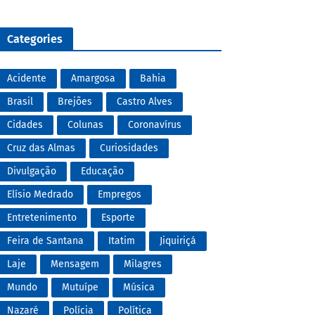
Categories
Acidente
Amargosa
Bahia
Brasil
Brejões
Castro Alves
Cidades
Colunas
Coronavírus
Cruz das Almas
Curiosidades
Divulgação
Educação
Elísio Medrado
Empregos
Entretenimento
Esporte
Feira de Santana
Itatim
Jiquiriçá
Laje
Mensagem
Milagres
Mundo
Mutuípe
Música
Nazaré
Polícia
Política