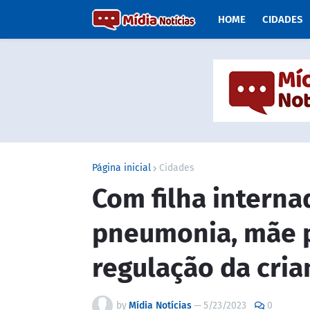
HOME
CIDADES
Página inicial
Cidades
Com filha intern
pneumonia, mãe p
regulação da cria
by
Mídia Notícias
—
5/23/2023
0