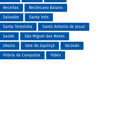
Receitas
Recôncavo Baiano
Salvador
Santa Inês
Santa Terezinha
Santo Antonio de Jesus
Saúde
São Miguel das Matas
Ubaíra
Vale do Jiquiriçá
Varzedo
Vitória da Conquista
Vídeo