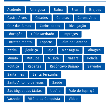
Acidente
Amargosa
Bahia
Brasil
Brejões
Castro Alves
Cidades
Colunas
Coronavírus
Cruz das Almas
Curiosidades
Divulgação
Educação
Elísio Medrado
Empregos
Entretenimento
Esporte
Feira de Santana
Itatim
Jiquiriçá
Laje
Mensagem
Milagres
Mundo
Mutuípe
Música
Nazaré
Polícia
Política
Receitas
Recôncavo Baiano
Salvador
Santa Inês
Santa Terezinha
Santo Antonio de Jesus
Saúde
São Miguel das Matas
Ubaíra
Vale do Jiquiriçá
Varzedo
Vitória da Conquista
Vídeo