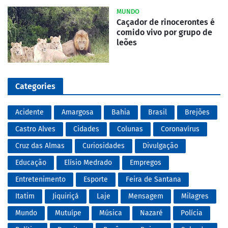
MUNDO
Caçador de rinocerontes é
comido vivo por grupo de
leões
Categories
Acidente
Amargosa
Bahia
Brasil
Brejões
Castro Alves
Cidades
Colunas
Coronavírus
Cruz das Almas
Curiosidades
Divulgação
Educação
Elísio Medrado
Empregos
Entretenimento
Esporte
Feira de Santana
Itatim
Jiquiriçá
Laje
Mensagem
Milagres
Mundo
Mutuípe
Música
Nazaré
Polícia