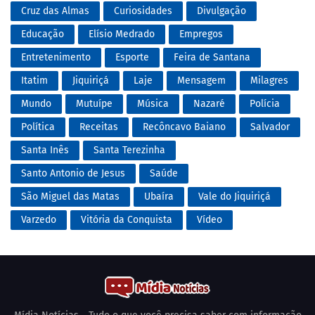
Cruz das Almas
Curiosidades
Divulgação
Educação
Elísio Medrado
Empregos
Entretenimento
Esporte
Feira de Santana
Itatim
Jiquiriçá
Laje
Mensagem
Milagres
Mundo
Mutuípe
Música
Nazaré
Polícia
Política
Receitas
Recôncavo Baiano
Salvador
Santa Inês
Santa Terezinha
Santo Antonio de Jesus
Saúde
São Miguel das Matas
Ubaíra
Vale do Jiquiriçá
Varzedo
Vitória da Conquista
Vídeo