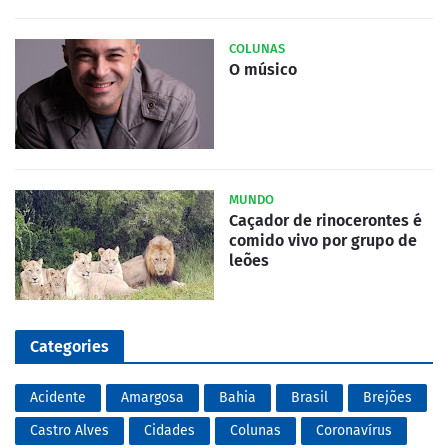
COLUNAS
O músico
MUNDO
Caçador de rinocerontes é
comido vivo por grupo de
leões
Categories
Acidente
Amargosa
Bahia
Brasil
Brejões
Castro Alves
Cidades
Colunas
Coronavírus