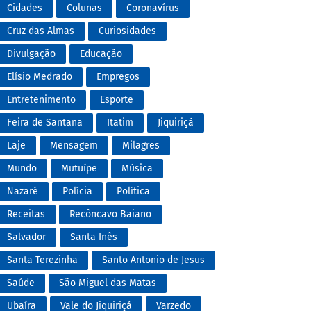
Cidades
Colunas
Coronavírus
Cruz das Almas
Curiosidades
Divulgação
Educação
Elísio Medrado
Empregos
Entretenimento
Esporte
Feira de Santana
Itatim
Jiquiriçá
Laje
Mensagem
Milagres
Mundo
Mutuípe
Música
Nazaré
Polícia
Política
Receitas
Recôncavo Baiano
Salvador
Santa Inês
Santa Terezinha
Santo Antonio de Jesus
Saúde
São Miguel das Matas
Ubaíra
Vale do Jiquiriçá
Varzedo