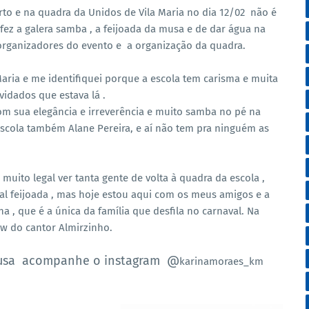
rto e na quadra da Unidos de Vila Maria no dia 12/02 não é
ez a galera samba , a feijoada da musa e de dar água na
organizadores do evento e a organização da quadra.
Maria e me identifiquei porque a escola tem carisma e muita
idados que estava lá .
om sua elegância e irreverência e muito samba no pé na
cola também Alane Pereira, e aí não tem pra ninguém as
 muito legal ver tanta gente de volta à quadra da escola ,
nal feijoada , mas hoje estou aqui com os meus amigos e a
, que é a única da família que desfila no carnaval. Na
ow do cantor Almirzinho.
 musa acompanhe o instagram @
karinamoraes_km