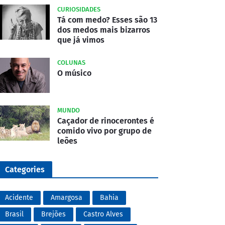
CURIOSIDADES
Tá com medo? Esses são 13
dos medos mais bizarros
que já vimos
COLUNAS
O músico
MUNDO
Caçador de rinocerontes é
comido vivo por grupo de
leões
Categories
Acidente
Amargosa
Bahia
Brasil
Brejões
Castro Alves