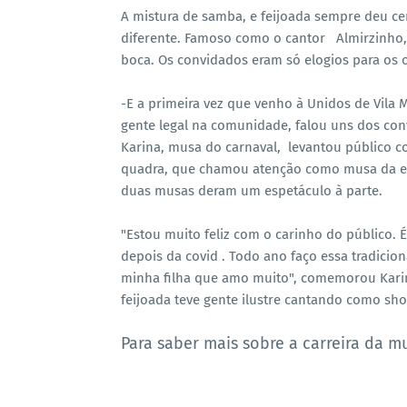
A mistura de samba, e feijoada sempre deu ce
diferente. Famoso como o cantor Almirzinho,f
boca. Os convidados eram só elogios para os 
-E a primeira vez que venho à Unidos de Vila 
gente legal na comunidade, falou uns dos conv
Karina, musa do carnaval, levantou público c
quadra, que chamou atenção como musa da es
duas musas deram um espetáculo à parte.
"Estou muito feliz com o carinho do público. É
depois da covid . Todo ano faço essa tradicio
minha filha que amo muito", comemorou Karina 
feijoada teve gente ilustre cantando como sh
Para saber mais sobre a carreira da