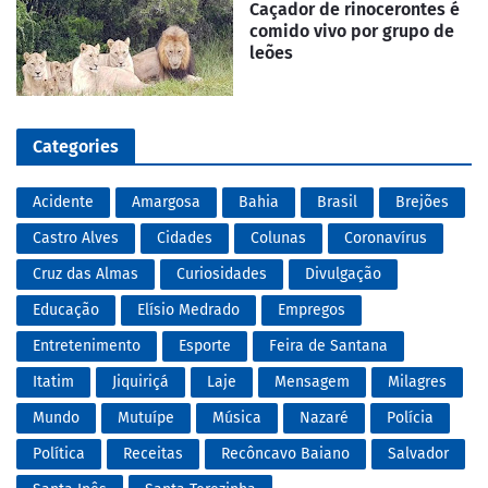
Caçador de rinocerontes é
comido vivo por grupo de
leões
Categories
Acidente
Amargosa
Bahia
Brasil
Brejões
Castro Alves
Cidades
Colunas
Coronavírus
Cruz das Almas
Curiosidades
Divulgação
Educação
Elísio Medrado
Empregos
Entretenimento
Esporte
Feira de Santana
Itatim
Jiquiriçá
Laje
Mensagem
Milagres
Mundo
Mutuípe
Música
Nazaré
Polícia
Política
Receitas
Recôncavo Baiano
Salvador