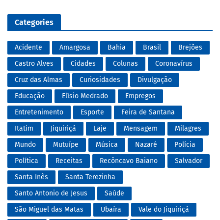
Categories
Acidente
Amargosa
Bahia
Brasil
Brejões
Castro Alves
Cidades
Colunas
Coronavírus
Cruz das Almas
Curiosidades
Divulgação
Educação
Elísio Medrado
Empregos
Entretenimento
Esporte
Feira de Santana
Itatim
Jiquiriçá
Laje
Mensagem
Milagres
Mundo
Mutuípe
Música
Nazaré
Polícia
Política
Receitas
Recôncavo Baiano
Salvador
Santa Inês
Santa Terezinha
Santo Antonio de Jesus
Saúde
São Miguel das Matas
Ubaíra
Vale do Jiquiriçá