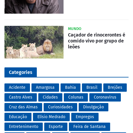
MUNDO
Caçador de rinocerontes é
comido vivo por grupo de
leões
Categories
Acidente
Amargosa
Bahia
Brasil
Brejões
Castro Alves
Cidades
Colunas
Coronavírus
Cruz das Almas
Curiosidades
Divulgação
Educação
Elísio Medrado
Empregos
Entretenimento
Esporte
Feira de Santana