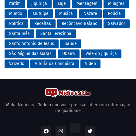
Itatim
Jiquiriçá
Laje
Mensagem
Milagres
Mundo
Mutuípe
Música
Nazaré
Polícia
Política
Receitas
Recôncavo Baiano
Salvador
Santa Inês
Santa Terezinha
Santo Antonio de Jesus
Saúde
São Miguel das Matas
Ubaíra
Vale do Jiquiriçá
Varzedo
Vitória da Conquista
Vídeo
Mídia Notícias - Tudo o que você precisa saber com informação
de qualidade