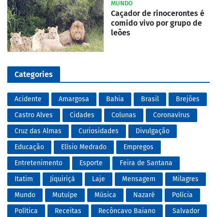
MUNDO
Caçador de rinocerontes é
comido vivo por grupo de
leões
Categories
Acidente
Amargosa
Bahia
Brasil
Brejões
Castro Alves
Cidades
Colunas
Coronavírus
Cruz das Almas
Curiosidades
Divulgação
Educação
Elísio Medrado
Empregos
Entretenimento
Esporte
Feira de Santana
Itatim
Jiquiriçá
Laje
Mensagem
Milagres
Mundo
Mutuípe
Música
Nazaré
Polícia
Política
Receitas
Recôncavo Baiano
Salvador