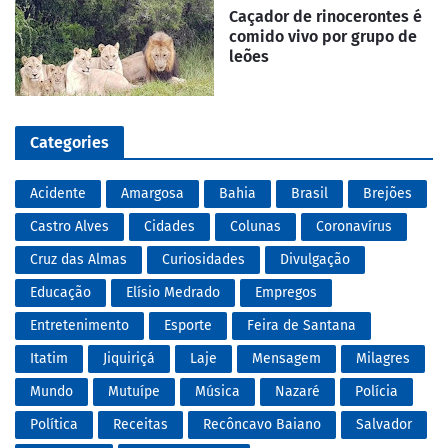
Caçador de rinocerontes é
comido vivo por grupo de
leões
Categories
Acidente
Amargosa
Bahia
Brasil
Brejões
Castro Alves
Cidades
Colunas
Coronavírus
Cruz das Almas
Curiosidades
Divulgação
Educação
Elísio Medrado
Empregos
Entretenimento
Esporte
Feira de Santana
Itatim
Jiquiriçá
Laje
Mensagem
Milagres
Mundo
Mutuípe
Música
Nazaré
Polícia
Política
Receitas
Recôncavo Baiano
Salvador