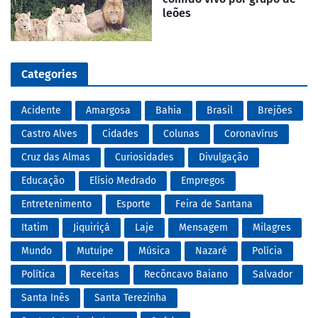
leões
Categories
Acidente
Amargosa
Bahia
Brasil
Brejões
Castro Alves
Cidades
Colunas
Coronavírus
Cruz das Almas
Curiosidades
Divulgação
Educação
Elísio Medrado
Empregos
Entretenimento
Esporte
Feira de Santana
Itatim
Jiquiriçá
Laje
Mensagem
Milagres
Mundo
Mutuípe
Música
Nazaré
Polícia
Política
Receitas
Recôncavo Baiano
Salvador
Santa Inês
Santa Terezinha