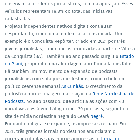
observância a critérios jornalísticos, como a apuração. Esses
veículos representam 18,8% do total das iniciativas
cadastradas.
Projetos independentes nativos digitais continuam
despontando, como uma tendência já consolidada. Um
exemplo é o Conquista Repórter, criado em 2021 por três
jovens jornalistas, com notícias produzidas a partir de Vitória
da Conquista (BA). Também no ano passado surgiu o
Estado
do Piauí
, propondo uma abordagem aprofundada dos fatos.
Há também um movimento de expansão de podcasts
jornalísticos com sotaques nordestinos, como o boletim
político cearense semanal
As Cunhãs
. O crescimento da
podosfera nordestina gerou a criação da
Rede Nordestina de
Podcasts,
no ano passado, que articula as ações com 40
iniciativas e está em diálogo com 130 podcasts, segundo o
site de mídia nordestina negra do Ceará
Negrê
.
Enquanto o digital se expande, os impressos recuam. Em
2021, três grandes jornais nordestinos anunciaram o
encerramento das suas edições impressas: o
Jornal do