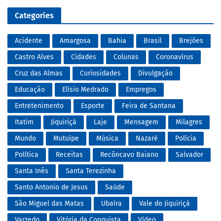
Categories
Acidente
Amargosa
Bahia
Brasil
Brejões
Castro Alves
Cidades
Colunas
Coronavírus
Cruz das Almas
Curiosidades
Divulgação
Educação
Elísio Medrado
Empregos
Entretenimento
Esporte
Feira de Santana
Itatim
Jiquiriçá
Laje
Mensagem
Milagres
Mundo
Mutuípe
Música
Nazaré
Polícia
Política
Receitas
Recôncavo Baiano
Salvador
Santa Inês
Santa Terezinha
Santo Antonio de Jesus
Saúde
São Miguel das Matas
Ubaíra
Vale do Jiquiriçá
Varzedo
Vitória da Conquista
Vídeo