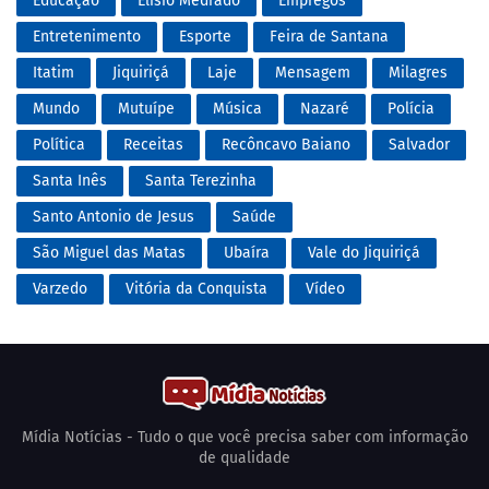
Educação
Elísio Medrado
Empregos
Entretenimento
Esporte
Feira de Santana
Itatim
Jiquiriçá
Laje
Mensagem
Milagres
Mundo
Mutuípe
Música
Nazaré
Polícia
Política
Receitas
Recôncavo Baiano
Salvador
Santa Inês
Santa Terezinha
Santo Antonio de Jesus
Saúde
São Miguel das Matas
Ubaíra
Vale do Jiquiriçá
Varzedo
Vitória da Conquista
Vídeo
Mídia Notícias - Tudo o que você precisa saber com informação
de qualidade