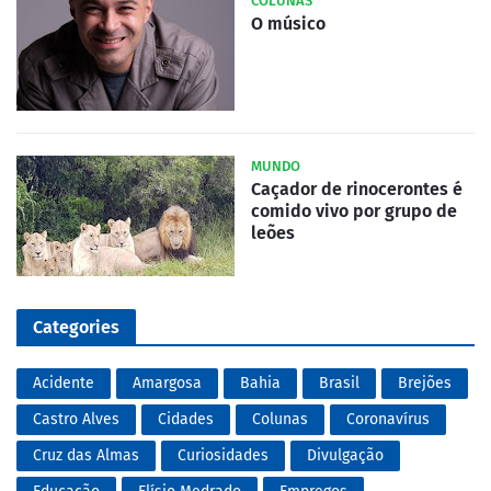
COLUNAS
O músico
MUNDO
Caçador de rinocerontes é
comido vivo por grupo de
leões
Categories
Acidente
Amargosa
Bahia
Brasil
Brejões
Castro Alves
Cidades
Colunas
Coronavírus
Cruz das Almas
Curiosidades
Divulgação