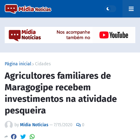
Página inicial
Cidades
Agricultores familiares de
Maragogipe recebem
investimentos na atividade
pesqueira
by
Mídia Notícias
—
7/15/2020
0