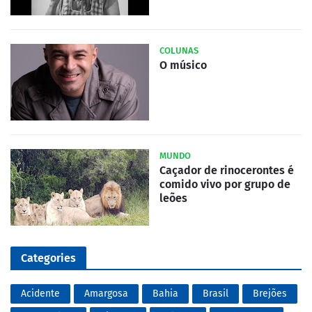
COLUNAS
O músico
MUNDO
Caçador de rinocerontes é
comido vivo por grupo de
leões
Categories
Acidente
Amargosa
Bahia
Brasil
Brejões