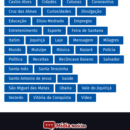
Castro Alves
Cidades
Colunas
Coronavírus
Cruz das Almas
Curiosidades
Divulgação
Educação
Elísio Medrado
Empregos
Entretenimento
Esporte
Feira de Santana
Itatim
Jiquiriçá
Laje
Mensagem
Milagres
Mundo
Mutuípe
Música
Nazaré
Polícia
Política
Receitas
Recôncavo Baiano
Salvador
Santa Inês
Santa Terezinha
Santo Antonio de Jesus
Saúde
São Miguel das Matas
Ubaíra
Vale do Jiquiriçá
Varzedo
Vitória da Conquista
Vídeo