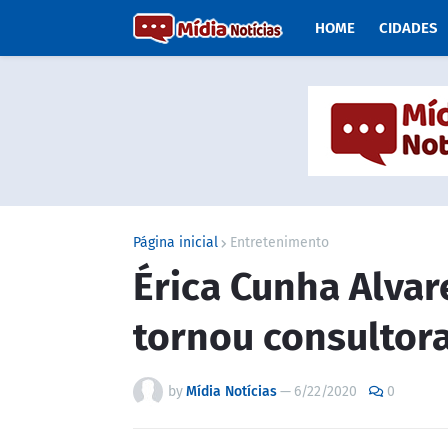
HOME
CIDADES
Página inicial
Entretenimento
Érica Cunha Alva
tornou consultor
by
Mídia Notícias
—
6/22/2020
0