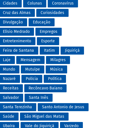
Cidades
Colunas
Coronavírus
Cruz das Almas
Curiosidades
Divulgação
Educação
Elísio Medrado
Empregos
Entretenimento
Esporte
Feira de Santana
Itatim
Jiquiriçá
Laje
Mensagem
Milagres
Mundo
Mutuípe
Música
Nazaré
Polícia
Política
Receitas
Recôncavo Baiano
Salvador
Santa Inês
Santa Terezinha
Santo Antonio de Jesus
Saúde
São Miguel das Matas
Ubaíra
Vale do Jiquiriçá
Varzedo