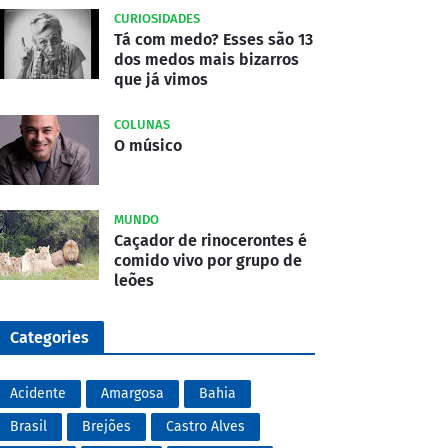
CURIOSIDADES
Tá com medo? Esses são 13
dos medos mais bizarros
que já vimos
COLUNAS
O músico
MUNDO
Caçador de rinocerontes é
comido vivo por grupo de
leões
Categories
Acidente
Amargosa
Bahia
Brasil
Brejões
Castro Alves