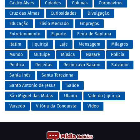
Castro Alves
Cidades
Colunas
Coronavírus
Cruz das Almas
Curiosidades
Divulgação
Educação
Elísio Medrado
Empregos
Entretenimento
Esporte
Feira de Santana
Itatim
Jiquiriçá
Laje
Mensagem
Milagres
Mundo
Mutuípe
Música
Nazaré
Polícia
Política
Receitas
Recôncavo Baiano
Salvador
Santa Inês
Santa Terezinha
Santo Antonio de Jesus
Saúde
São Miguel das Matas
Ubaíra
Vale do Jiquiriçá
Varzedo
Vitória da Conquista
Vídeo