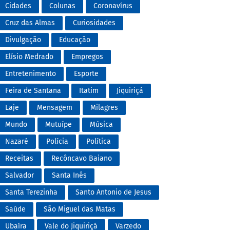
Cidades
Colunas
Coronavírus
Cruz das Almas
Curiosidades
Divulgação
Educação
Elísio Medrado
Empregos
Entretenimento
Esporte
Feira de Santana
Itatim
Jiquiriçá
Laje
Mensagem
Milagres
Mundo
Mutuípe
Música
Nazaré
Polícia
Política
Receitas
Recôncavo Baiano
Salvador
Santa Inês
Santa Terezinha
Santo Antonio de Jesus
Saúde
São Miguel das Matas
Ubaíra
Vale do Jiquiriçá
Varzedo