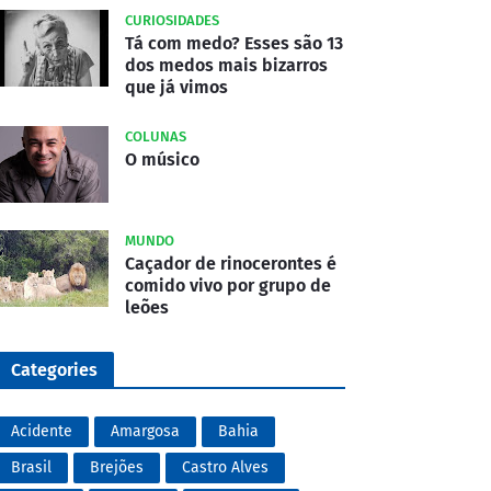
CURIOSIDADES
Tá com medo? Esses são 13
dos medos mais bizarros
que já vimos
COLUNAS
O músico
MUNDO
Caçador de rinocerontes é
comido vivo por grupo de
leões
Categories
Acidente
Amargosa
Bahia
Brasil
Brejões
Castro Alves