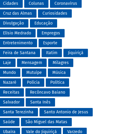
Cidades
Colunas
Coronavírus
Cruz das Almas
Curiosidades
Divulgação
Educação
Elísio Medrado
Empregos
Entretenimento
Esporte
Feira de Santana
Itatim
Jiquiriçá
Laje
Mensagem
Milagres
Mundo
Mutuípe
Música
Nazaré
Polícia
Política
Receitas
Recôncavo Baiano
Salvador
Santa Inês
Santa Terezinha
Santo Antonio de Jesus
Saúde
São Miguel das Matas
Ubaíra
Vale do Jiquiriçá
Varzedo