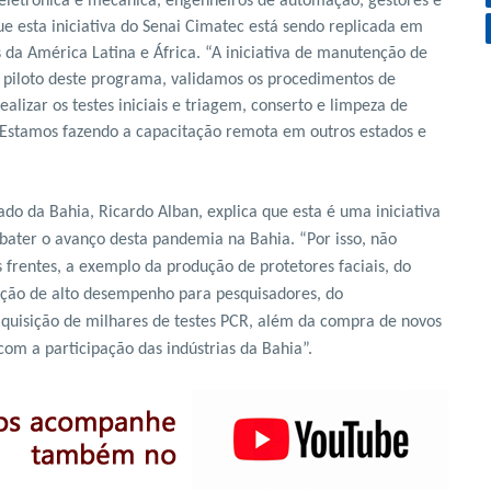
e eletrônica e mecânica, engenheiros de automação, gestores e
ue esta iniciativa do Senai Cimatec está sendo replicada em
s da América Latina e África. “A iniciativa de manutenção de
 piloto deste programa, validamos os procedimentos de
realizar os testes iniciais e triagem, conserto e limpeza de
ca. Estamos fazendo a capacitação remota em outros estados e
ado da Bahia, Ricardo Alban, explica que esta é uma iniciativa
mbater o avanço desta pandemia na Bahia. “Por isso, não
frentes, a exemplo da produção de protetores faciais, do
ação de alto desempenho para pesquisadores, do
aquisição de milhares de testes PCR, além da compra de novos
om a participação das indústrias da Bahia”.