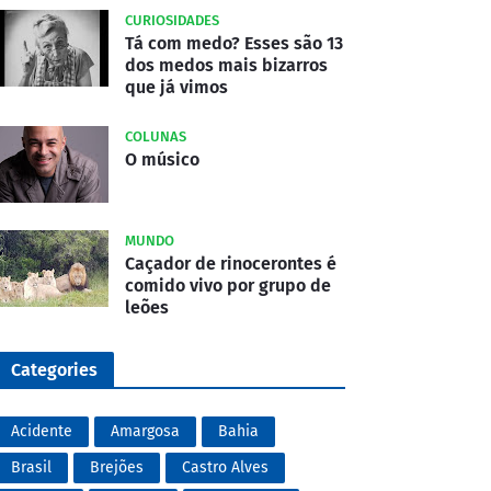
CURIOSIDADES
Tá com medo? Esses são 13
dos medos mais bizarros
que já vimos
COLUNAS
O músico
MUNDO
Caçador de rinocerontes é
comido vivo por grupo de
leões
Categories
Acidente
Amargosa
Bahia
Brasil
Brejões
Castro Alves