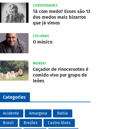
CURIOSIDADES
Tá com medo? Esses são 13
dos medos mais bizarros
que já vimos
COLUNAS
O músico
MUNDO
Caçador de rinocerontes é
comido vivo por grupo de
leões
Categories
Acidente
Amargosa
Bahia
Brasil
Brejões
Castro Alves