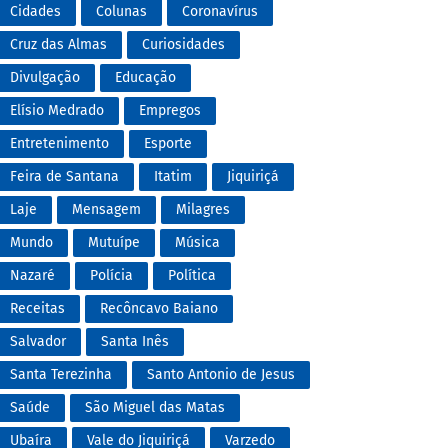
Cidades
Colunas
Coronavírus
Cruz das Almas
Curiosidades
Divulgação
Educação
Elísio Medrado
Empregos
Entretenimento
Esporte
Feira de Santana
Itatim
Jiquiriçá
Laje
Mensagem
Milagres
Mundo
Mutuípe
Música
Nazaré
Polícia
Política
Receitas
Recôncavo Baiano
Salvador
Santa Inês
Santa Terezinha
Santo Antonio de Jesus
Saúde
São Miguel das Matas
Ubaíra
Vale do Jiquiriçá
Varzedo