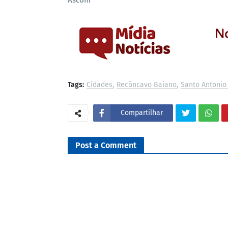
Ascom
Tags:
Cidades
Recôncavo Baiano
Santo Antonio
Compartilhar
Post a Comment