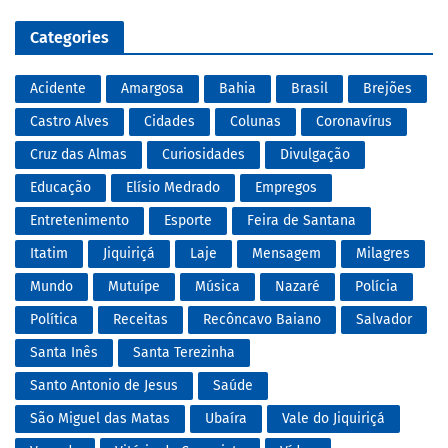
Categories
Acidente
Amargosa
Bahia
Brasil
Brejões
Castro Alves
Cidades
Colunas
Coronavírus
Cruz das Almas
Curiosidades
Divulgação
Educação
Elísio Medrado
Empregos
Entretenimento
Esporte
Feira de Santana
Itatim
Jiquiriçá
Laje
Mensagem
Milagres
Mundo
Mutuípe
Música
Nazaré
Polícia
Política
Receitas
Recôncavo Baiano
Salvador
Santa Inês
Santa Terezinha
Santo Antonio de Jesus
Saúde
São Miguel das Matas
Ubaíra
Vale do Jiquiriçá