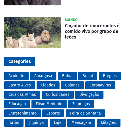
MUNDO
Caçador de rinocerontes é
comido vivo por grupo de
leões
Categories
Acidente
Amargosa
Bahia
Brasil
Brejões
Castro Alves
Cidades
Colunas
Coronavírus
Cruz das Almas
Curiosidades
Divulgação
Educação
Elísio Medrado
Empregos
Entretenimento
Esporte
Feira de Santana
Itatim
Jiquiriçá
Laje
Mensagem
Milagres