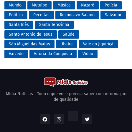
Mundo
Mutuípe
Música
Nazaré
Polícia
Política
Receitas
Recôncavo Baiano
Salvador
Santa Inês
Santa Terezinha
Santo Antonio de Jesus
Saúde
São Miguel das Matas
Ubaíra
Vale do Jiquiriçá
Varzedo
Vitória da Conquista
Vídeo
Mídia Notícias - Tudo o que você precisa saber com informação
de qualidade