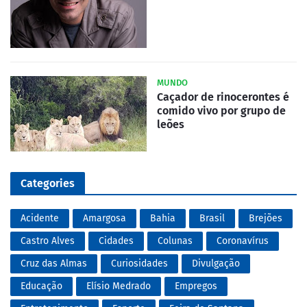
MUNDO
Caçador de rinocerontes é
comido vivo por grupo de
leões
Categories
Acidente
Amargosa
Bahia
Brasil
Brejões
Castro Alves
Cidades
Colunas
Coronavírus
Cruz das Almas
Curiosidades
Divulgação
Educação
Elísio Medrado
Empregos