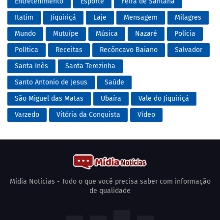
Entretenimento
Esporte
Feira de Santana
Itatim
Jiquiriçá
Laje
Mensagem
Milagres
Mundo
Mutuípe
Música
Nazaré
Polícia
Política
Receitas
Recôncavo Baiano
Salvador
Santa Inês
Santa Terezinha
Santo Antonio de Jesus
Saúde
São Miguel das Matas
Ubaíra
Vale do Jiquiriçá
Varzedo
Vitória da Conquista
Vídeo
Mídia Notícias - Tudo o que você precisa saber com informação
de qualidade